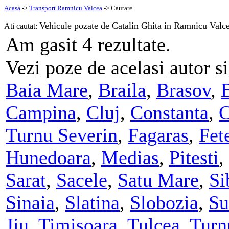
Acasa
->
Transport Ramnicu Valcea
-> Cautare
Vehicule pozate de Catalin Ghita in Ramnicu Valce
Ati cautat:
4
Am gasit
rezultate.
Vezi poze de acelasi autor si
Baia Mare
,
Braila
,
Brasov
,
Campina
,
Cluj
,
Constanta
,
C
Turnu Severin
,
Fagaras
,
Fete
Hunedoara
,
Medias
,
Pitesti
,
Sarat
,
Sacele
,
Satu Mare
,
Si
Sinaia
,
Slatina
,
Slobozia
,
Su
Jiu
,
Timisoara
,
Tulcea
,
Turn