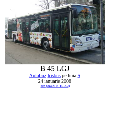
B 45 LGJ
Autobuz
Irisbus
pe linia
S
24 ianuarie 2008
(alta poza cu B 45 LGJ)