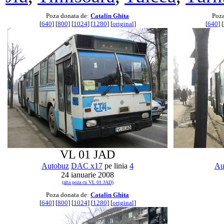
Poza donata de:
Catalin Ghita
Poza
[
640
] [
800
] [
1024
] [
1280
] [
original
]
[
640
] [
VL 01 JAD
Autobuz
DAC x17
pe linia
4
Au
24 ianuarie 2008
(alta poza cu VL 01 JAD)
Poza donata de:
Catalin Ghita
[
640
] [
800
] [
1024
] [
1280
] [
original
]