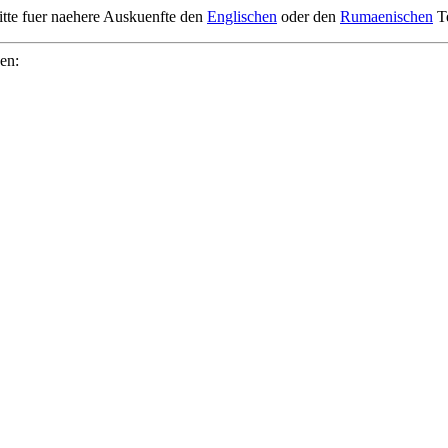
itte fuer naehere Auskuenfte den
Englischen
oder den
Rumaenischen
Te
ben: