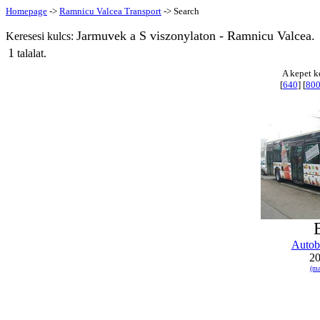
Homepage
->
Ramnicu Valcea Transport
-> Search
Jarmuvek a S viszonylaton - Ramnicu Valcea.
Keresesi kulcs:
1
talalat.
A kepet k
[
640
] [
80
Autob
20
(ma