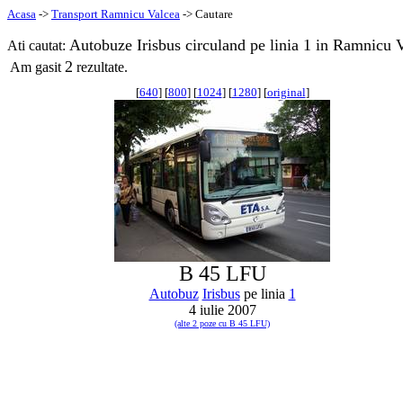
Acasa
->
Transport Ramnicu Valcea
-> Cautare
Autobuze Irisbus circuland pe linia 1 in Ramnicu 
Ati cautat:
2
Am gasit
rezultate.
[
640
] [
800
] [
1024
] [
1280
] [
original
]
B 45 LFU
Autobuz
Irisbus
pe linia
1
4 iulie 2007
(alte 2 poze cu B 45 LFU)