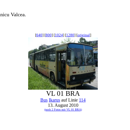
nicu Valcea.
[
640
] [
800
] [
1024
] [
1280
] [
original
]
VL 01 BRA
Bus
Ikarus
auf Linie
114
13. August 2010
(noch 2 Fotos mit VL 01 BRA)