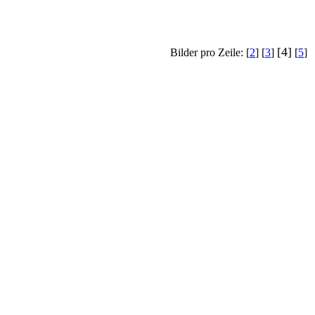
[4]
Bilder pro Zeile: [
2
] [
3
]
[
5
]