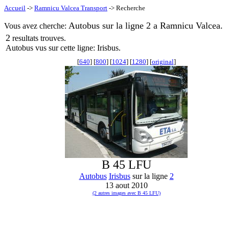
Accueil
->
Ramnicu Valcea Transport
-> Recherche
Autobus sur la ligne 2 a Ramnicu Valcea.
Vous avez cherche:
2
resultats trouves.
Autobus vus sur cette ligne: Irisbus.
[
640
] [
800
] [
1024
] [
1280
] [
original
]
B 45 LFU
Autobus
Irisbus
sur la ligne
2
13 aout 2010
(2 autres images avec B 45 LFU)