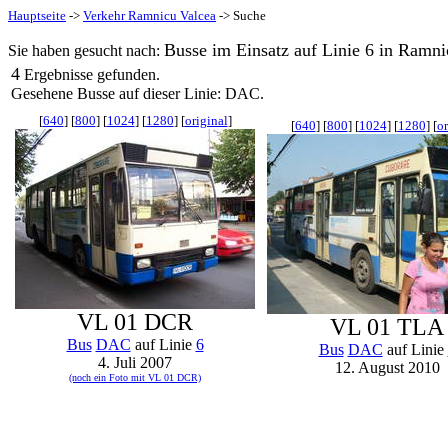
Hauptseite
->
Verkehr Ramnicu Valcea
-> Suche
Busse im Einsatz auf Linie 6 in Ramni
Sie haben gesucht nach:
4
Ergebnisse gefunden.
Gesehene Busse auf dieser Linie: DAC.
[
640
] [
800
] [
1024
] [
1280
] [
original
]
[
640
] [
800
] [
1024
] [
1280
] [
or
VL 01 DCR
VL 01 TLA
Bus
DAC
auf Linie
6
Bus
DAC
auf Linie
4. Juli 2007
12. August 2010
(noch ein Foto mit VL 01 DCR)