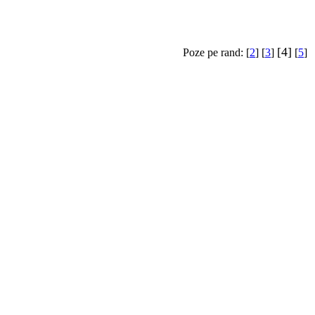
[4]
Poze pe rand: [
2
] [
3
]
[
5
]