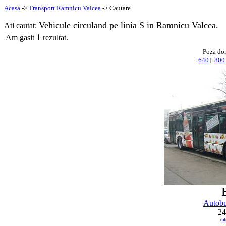
Acasa
->
Transport Ramnicu Valcea
-> Cautare
Vehicule circuland pe linia S in Ramnicu Valcea.
Ati cautat:
1
Am gasit
rezultat.
Poza do
[
640
] [
800
Autob
24
(a