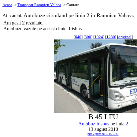
Acasa
->
Transport Ramnicu Valcea
-> Cautare
Autobuze circuland pe linia 2 in Ramnicu Valcea.
Ati cautat:
2
Am gasit
rezultate.
Autobuze vazute pe aceasta linie: Irisbus.
[
640
] [
800
] [
1024
] [
1280
] [
original
]
B 45 LFU
Autobuz
Irisbus
pe linia
2
13 august 2010
(alte 2 poze cu B 45 LFU)