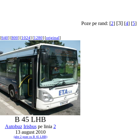
[3]
Poze pe rand: [
2
]
[
4
] [
5
]
[
640
] [
800
] [
1024
] [
1280
] [
original
]
B 45 LHB
Autobuz
Irisbus
pe linia
2
13 august 2010
(alte 2 poze cu B 45 LHB)