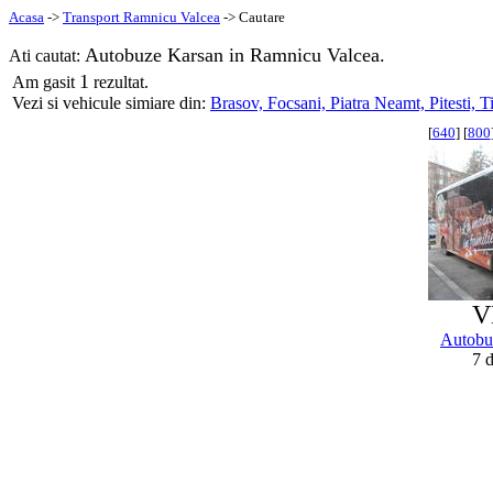
Acasa
->
Transport Ramnicu Valcea
-> Cautare
Autobuze Karsan in Ramnicu Valcea.
Ati cautat:
1
Am gasit
rezultat.
Vezi si vehicule simiare din:
Brasov,
Focsani,
Piatra Neamt,
Pitesti,
T
[
640
] [
800
V
Autobu
7 