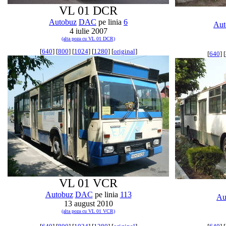
VL 01 DCR
Autobuz
DAC
pe linia
6
Aut
4 iulie 2007
(alta poza cu VL 01 DCR)
[
640
] [
800
] [
1024
] [
1280
] [
original
]
[
640
] [
VL 01 VCR
Autobuz
DAC
pe linia
113
Au
13 august 2010
(alta poza cu VL 01 VCR)