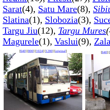
Sarat
(4),
Satu Mare
(8),
Sibi
Slatina
(1),
Slobozia
(3),
Suc
Targu Jiu
(12),
Targu Mures
(
Magurele
(1),
Vaslui
(9),
Zal
[
640
] [
800
] [
1024
] [
1280
] [
original
]
[
640
] [