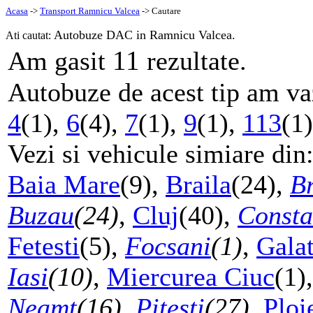
Acasa
->
Transport Ramnicu Valcea
-> Cautare
Autobuze DAC in Ramnicu Valcea.
Ati cautat:
11
Am gasit
rezultate.
Autobuze de acest tip am vaz
4
(1),
6
(4),
7
(1),
9
(1),
113
(1
Vezi si vehicule simiare din
Baia Mare
(9),
Braila
(24),
B
Buzau
(24)
,
Cluj
(40),
Consta
Fetesti
(5),
Focsani
(1)
,
Galat
Iasi
(10)
,
Miercurea Ciuc
(1)
Neamt
(16)
,
Pitesti
(27)
,
Ploi