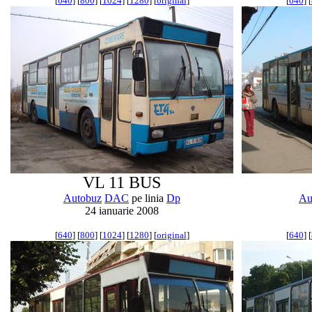
[
640
] [
800
] [
1024
] [
1280
] [
original
]
[
640
] [
VL 11 BUS
Autobuz
DAC
pe linia
Dp
Au
24 ianuarie 2008
[
640
] [
800
] [
1024
] [
1280
] [
original
]
[
640
] [