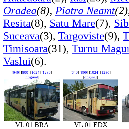
Oradea
(8)
,
Piatra Neamt
(2)
Resita
(8),
Satu Mare
(7),
Sib
Suceava
(3),
Targoviste
(9),
T
Timisoara
(31),
Turnu Magur
Vaslui
(6).
[
640
] [
800
] [
1024
] [
1280
]
[
640
] [
800
] [
1024
] [
1280
]
[
original
]
[
original
]
VL 01 BRA
VL 01 EDX