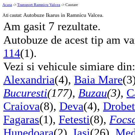
Acasa
->
Transport Ramnicu Valcea
-> Cautare
Autobuze Ikarus in Ramnicu Valcea.
Ati cautat:
7
Am gasit
rezultate.
Autobuze de acest tip am vaz
114
(1).
Vezi si vehicule simiare din
Alexandria
(4),
Baia Mare
(3
Bucuresti
(177)
,
Buzau
(3)
,
C
Craiova
(8),
Deva
(4),
Drobet
Fagaras
(1),
Fetesti
(8),
Focs
Hunedoara
(2),
Iasi
(26),
Med