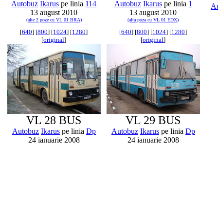
Autobuz
Ikarus
pe linia
114
Autobuz
Ikarus
pe linia
1
A
13 august 2010
13 august 2010
(alte 2 poze cu VL 01 BRA)
(alta poza cu VL 01 EDX)
[
640
] [
800
] [
1024
] [
1280
]
[
640
] [
800
] [
1024
] [
1280
]
[
original
]
[
original
]
VL 28 BUS
VL 29 BUS
Autobuz
Ikarus
pe linia
Dp
Autobuz
Ikarus
pe linia
Dp
24 ianuarie 2008
24 ianuarie 2008