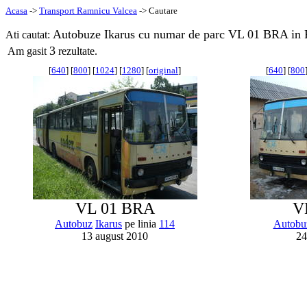
Acasa
->
Transport Ramnicu Valcea
-> Cautare
Autobuze Ikarus cu numar de parc VL 01 BRA in 
Ati cautat:
3
Am gasit
rezultate.
[
640
] [
800
] [
1024
] [
1280
] [
original
]
[
640
] [
800
VL 01 BRA
V
Autobuz
Ikarus
pe linia
114
Autobu
13 august 2010
24