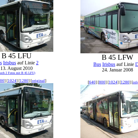
B 45 LFU
B 45 LFW
s
Irisbus
auf Linie
2
Bus
Irisbus
auf Linie
13. August 2010
24. Januar 2008
noch 2 Fotos mit B 45 LFU)
00
] [
1024
] [
1280
] [
original
]
[
640
] [
800
] [
1024
] [
1280
] [
ori