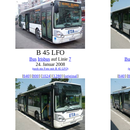
B 45 LFO
Bus
Irisbus
auf Linie
7
Bu
24. Januar 2008
(noch ein Foto mit B 45 LFO)
(
[
640
] [
800
] [
1024
] [
1280
] [
original
]
[
640
] [
8