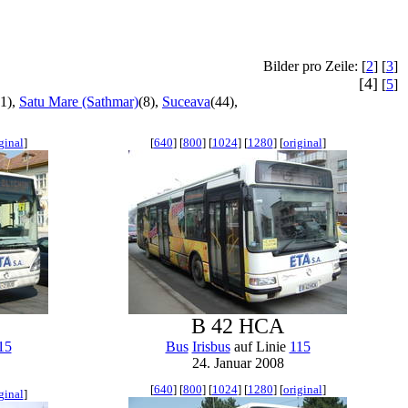
Bilder pro Zeile: [
2
] [
3
]
[4]
[
5
]
(1),
Satu Mare (Sathmar)
(8),
Suceava
(44),
ginal
]
[
640
] [
800
] [
1024
] [
1280
] [
original
]
B 42 HCA
15
Bus
Irisbus
auf Linie
115
24. Januar 2008
[
640
] [
800
] [
1024
] [
1280
] [
original
]
ginal
]