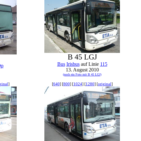
B 45 LGJ
Bus
Irisbus
auf Linie
115
Dp
13. August 2010
(noch ein Foto mit B 45 LGJ)
ginal
]
[
640
] [
800
] [
1024
] [
1280
] [
original
]