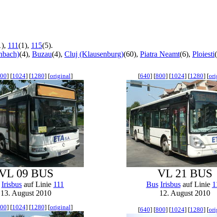
1),
111
(1),
115
(5).
nbach)
(4),
Buzau
(4),
Cluj (Klausenburg)
(60),
Piatra Neamt
(6),
Ploiesti
00
] [
1024
] [
1280
] [
original
]
[
640
] [
800
] [
1024
] [
1280
] [
ori
VL 09 BUS
VL 21 BUS
Irisbus
auf Linie
111
Bus
Irisbus
auf Linie
1
13. August 2010
12. August 2010
00
] [
1024
] [
1280
] [
original
]
[
640
] [
800
] [
1024
] [
1280
] [
ori