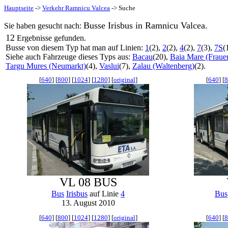
Hauptseite
->
Verkehr Ramnicu Valcea
-> Suche
Busse Irisbus in Ramnicu Valcea.
Sie haben gesucht nach:
12
Ergebnisse gefunden.
Busse von diesem Typ hat man auf Linien:
1
(2),
2
(2),
4
(2),
7
(3),
7S
(
Siehe auch Fahrzeuge dieses Typs aus:
Bacau
(20),
Baia Mare (Fraue
Targu Mures (Neumarkt)
(4),
Vaslui
(7),
Zalau (Waltenberg)
(2).
[
640
] [
800
] [
1024
] [
1280
] [
original
]
[
640
] [
8
VL 08 BUS
Bus
Irisbus
auf Linie
4
Bus
13. August 2010
[
640
] [
800
] [
1024
] [
1280
] [
original
]
[
640
] [
8