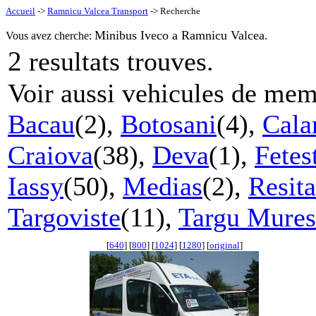
Accueil
->
Ramnicu Valcea Transport
-> Recherche
Minibus Iveco a Ramnicu Valcea.
Vous avez cherche:
2
resultats trouves.
Voir aussi vehicules de mem
Bacau
(2),
Botosani
(4),
Cala
Craiova
(38),
Deva
(1),
Fetes
Iassy
(50),
Medias
(2),
Resita
Targoviste
(11),
Targu Mures
[
640
] [
800
] [
1024
] [
1280
] [
original
]