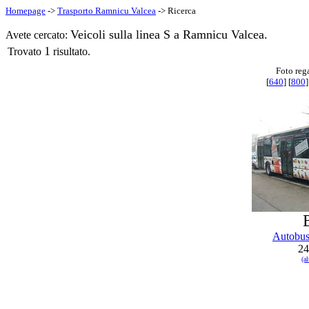
Homepage
->
Trasporto Ramnicu Valcea
-> Ricerca
Veicoli sulla linea S a Ramnicu Valcea.
Avete cercato:
1
Trovato
risultato.
Foto reg
[
640
] [
800
]
Autobu
24
(a