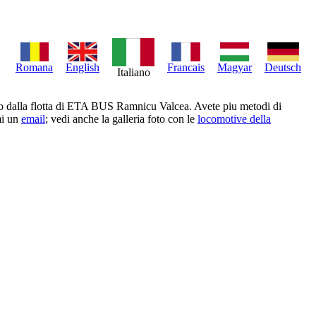
Romana
English
Francais
Magyar
Deutsch
Italiano
sso dalla flotta di ETA BUS Ramnicu Valcea. Avete piu metodi di
mi un
email
; vedi anche la galleria foto con le
locomotive della