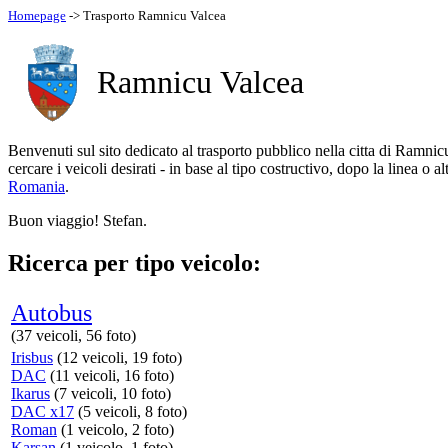
Homepage
-> Trasporto Ramnicu Valcea
Ramnicu Valcea
Benvenuti sul sito dedicato al trasporto pubblico nella citta di Ramn
cercare i veicoli desirati - in base al tipo costructivo, dopo la linea 
Romania
.
Buon viaggio! Stefan.
Ricerca per tipo veicolo:
Autobus
(37 veicoli, 56 foto)
Irisbus
(12 veicoli, 19 foto)
DAC
(11 veicoli, 16 foto)
Ikarus
(7 veicoli, 10 foto)
DAC x17
(5 veicoli, 8 foto)
Roman
(1 veicolo, 2 foto)
Karsan
(1 veicolo, 1 foto)