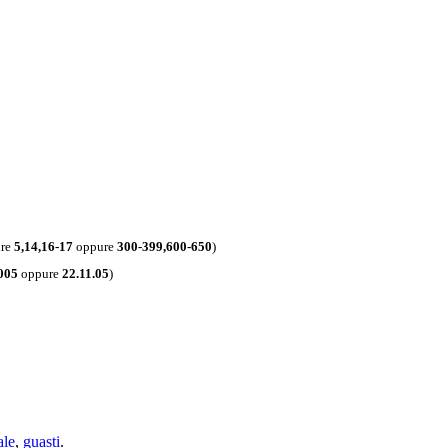
re
5,14,16-17
oppure
300-399,600-650
)
005
oppure
22.11.05
)
ale
,
guasti
.