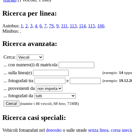
Ricerca per linea:
Autobus:
1
,
2
,
3
,
4
,
6
,
7
,
7S
,
9
,
111
,
113
,
114
,
115
,
166
.
Minibus: .
Ricerca avanzata:
Cerca:
... con numero(i) di matricola
... sulla linea(e)
(esempio:
14
oppu
... fotografati tra
e
(esempio:
19.12.2
... provenienti da
... fotografati da
(tramite i 46 veicoli, 68 foto; 71MB)
Ricerca casi speciali:
Vehicoli fotografati nel
deposito
o sulle strade
senza linea
,
corsa speci