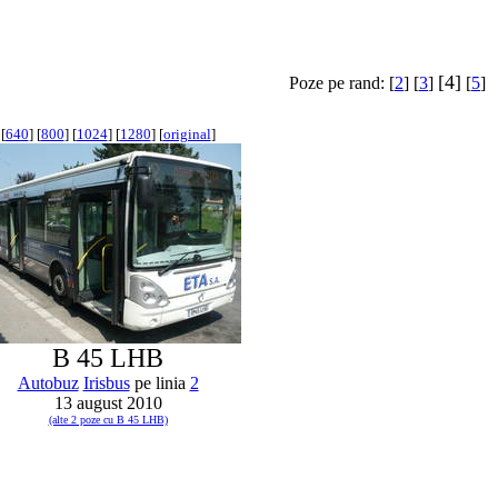
[4]
Poze pe rand: [
2
] [
3
]
[
5
]
[
640
] [
800
] [
1024
] [
1280
] [
original
]
B 45 LHB
Autobuz
Irisbus
pe linia
2
13 august 2010
(alte 2 poze cu B 45 LHB)