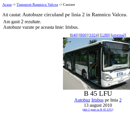
Acasa
->
Transport Ramnicu Valcea
-> Cautare
Autobuze circuland pe linia 2 in Ramnicu Valcea.
Ati cautat:
2
Am gasit
rezultate.
Autobuze vazute pe aceasta linie: Irisbus.
[
640
] [
800
] [
1024
] [
1280
] [
original
]
B 45 LFU
Autobuz
Irisbus
pe linia
2
13 august 2010
(alte 2 poze cu B 45 LFU)