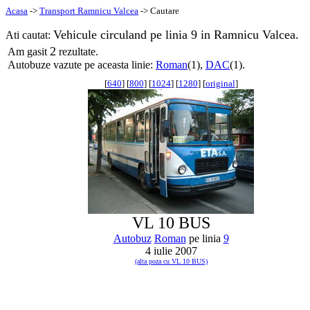
Acasa
->
Transport Ramnicu Valcea
-> Cautare
Vehicule circuland pe linia 9 in Ramnicu Valcea.
Ati cautat:
2
Am gasit
rezultate.
Autobuze vazute pe aceasta linie:
Roman
(1),
DAC
(1).
[
640
] [
800
] [
1024
] [
1280
] [
original
]
VL 10 BUS
Autobuz
Roman
pe linia
9
4 iulie 2007
(alta poza cu VL 10 BUS)