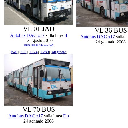
VL 01 JAD
VL 36 BUS
Autobus
DAC x17
sulla linea
4
Autobus
DAC x17
sulla l
13 agosto 2010
24 gennaio 2008
(altra foto di VL 01 JAD)
[
640
] [
800
] [
1024
] [
1280
] [
originale
]
VL 70 BUS
Autobus
DAC x17
sulla linea
Dp
24 gennaio 2008