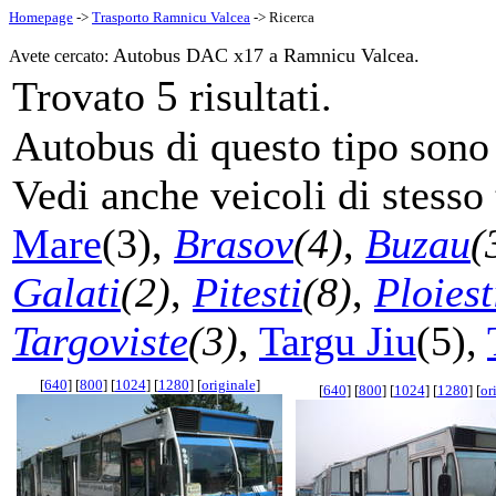
Homepage
->
Trasporto Ramnicu Valcea
-> Ricerca
Autobus DAC x17 a Ramnicu Valcea.
Avete cercato:
5
Trovato
risultati.
Autobus di questo tipo sono s
Vedi anche veicoli di stesso 
Mare
(3),
Brasov
(4)
,
Buzau
(
Galati
(2)
,
Pitesti
(8)
,
Ploiest
Targoviste
(3)
,
Targu Jiu
(5),
[
640
] [
800
] [
1024
] [
1280
] [
originale
]
[
640
] [
800
] [
1024
] [
1280
] [
or