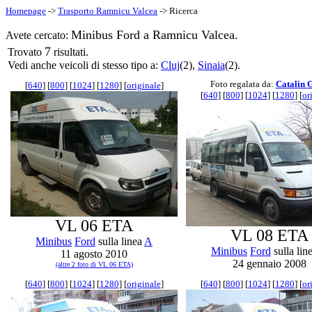
Homepage
->
Trasporto Ramnicu Valcea
-> Ricerca
Minibus Ford a Ramnicu Valcea.
Avete cercato:
7
Trovato
risultati.
Vedi anche veicoli di stesso tipo a:
Cluj
(2),
Sinaia
(2).
Foto regalata da:
Catalin 
[
640
] [
800
] [
1024
] [
1280
] [
originale
]
[
640
] [
800
] [
1024
] [
1280
] [
or
VL 06 ETA
VL 08 ETA
Minibus
Ford
sulla linea
A
Minibus
Ford
sulla lin
11 agosto 2010
24 gennaio 2008
(altre 2 foto di VL 06 ETA)
[
640
] [
800
] [
1024
] [
1280
] [
originale
]
[
640
] [
800
] [
1024
] [
1280
] [
or