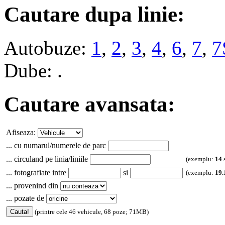
Cautare dupa linie:
Autobuze:
1
,
2
,
3
,
4
,
6
,
7
,
7
Dube: .
Cautare avansata:
Afiseaza:
... cu numarul/numerele de parc
... circuland pe linia/liniile
(exemplu:
14
... fotografiate intre
si
(exemplu:
19.
... provenind din
... pozate de
(printre cele 46 vehicule, 68 poze; 71MB)